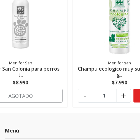
Men for San
Men for san
 San Colonia para perros
Champu ecologico muy su
t..
g..
$8.990
$7.990
-
+
AGOTADO
Menú